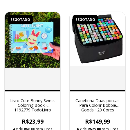
ESGOTADO
ESGOTADO
Livro Cute Bunny Sweet
Canetinha Duas pontas
Coloring Book -
Para Colorir Bobbie
1192779 TodoLivro
Goods 120 Cores
R$23,99
R$149,99
4
x de
R$6,00
sem juros
6
x de
R$25,00
sem juros