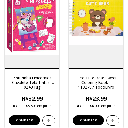
Pinturinha Unicornios
Livro Cute Bear Sweet
Cavalete Tela Tintas -
Coloring Book -
0243 Nig
1192787 TodoLivro
R$32,99
R$23,99
6
x de
R$5,50
sem juros
4
x de
R$6,00
sem juros