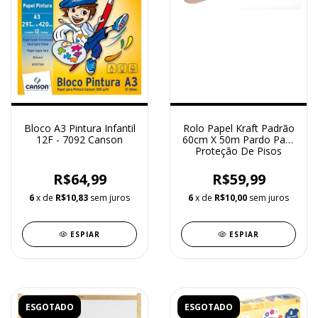
Bloco A3 Pintura Infantil
Rolo Papel Kraft Padrão
12F - 7092 Canson
60cm X 50m Pardo Para
Proteção De Pisos
Nude
R$64,99
R$59,99
6
x de
R$10,83
sem juros
6
x de
R$10,00
sem juros
ESPIAR
ESPIAR
ESGOTADO
ESGOTADO