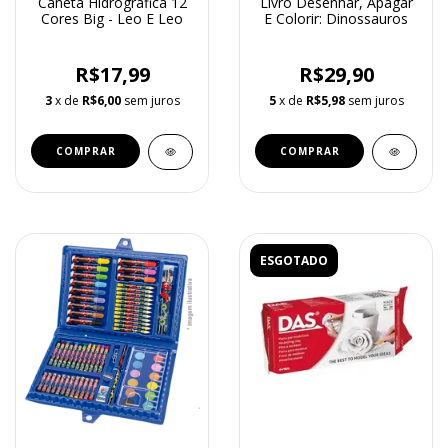
Caneta Hidrografica 12
Livro Desenhar, Apagar
Cores Big - Leo E Leo
E Colorir: Dinossauros
R$17,99
R$29,90
3
x de
R$6,00
sem juros
5
x de
R$5,98
sem juros
ESGOTADO