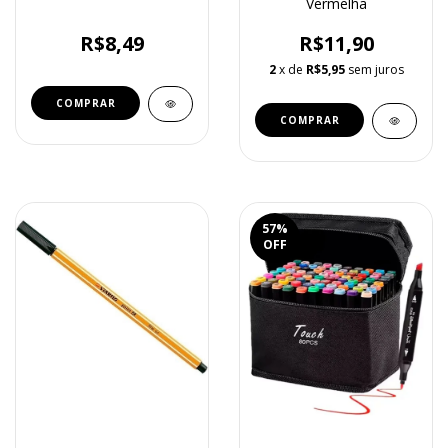
Vermelha
R$8,49
R$11,90
2
x de
R$5,95
sem juros
57
%
OFF