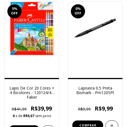
5
%
0
%
OFF
OFF
Lapis De Cor 20 Cores +
Lapiseira 0.5 Preta
4 Bicolores - 120124/4B
Bismark - Pm1205Pt
Faber
R$39,99
R$9,99
R$41,99
R$9,99
6
x de
R$6,67
sem juros