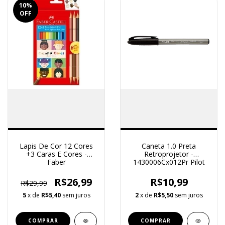
10
%
OFF
Lapis De Cor 12 Cores
Caneta 1.0 Preta
+3 Caras E Cores -
Retroprojetor -
Faber
1430006Cx012Pr Pilot
R$26,99
R$10,99
R$29,99
5
x de
R$5,40
sem juros
2
x de
R$5,50
sem juros