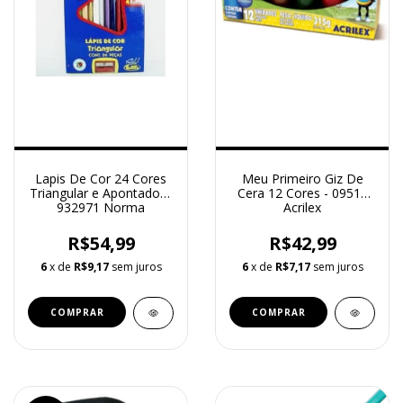
Lapis De Cor 24 Cores
Meu Primeiro Giz De
Triangular e Apontador -
Cera 12 Cores - 09512
932971 Norma
Acrilex
R$54,99
R$42,99
6
x de
R$9,17
sem juros
6
x de
R$7,17
sem juros