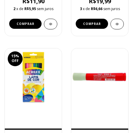
R$11,90
R$19,99
2
x de
R$5,95
sem juros
3
x de
R$6,66
sem juros
15
%
OFF