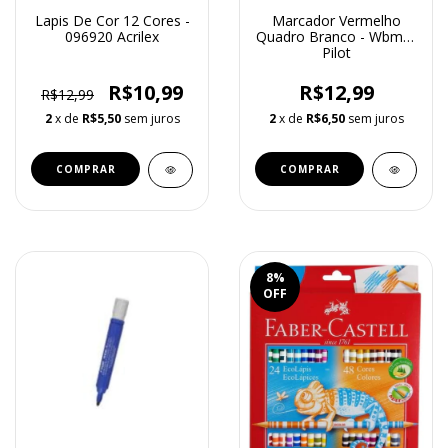
Lapis De Cor 12 Cores -
Marcador Vermelho
096920 Acrilex
Quadro Branco - Wbm-7
Pilot
R$10,99
R$12,99
R$12,99
2
x de
R$5,50
sem juros
2
x de
R$6,50
sem juros
8
%
OFF