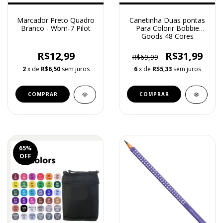
Marcador Preto Quadro
Canetinha Duas pontas
Branco - Wbm-7 Pilot
Para Colorir Bobbie
Goods 48 Cores
R$12,99
R$31,99
R$69,99
2
x de
R$6,50
sem juros
6
x de
R$5,33
sem juros
65
%
OFF