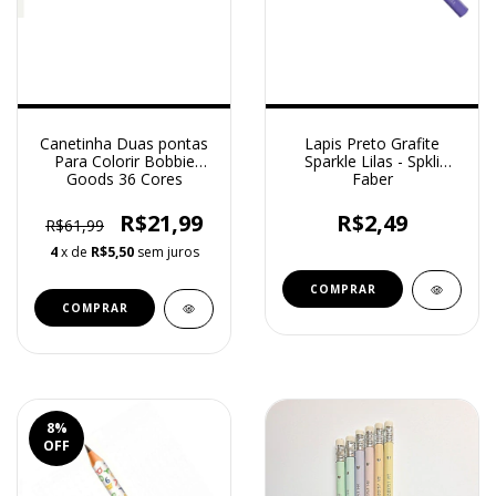
Canetinha Duas pontas
Lapis Preto Grafite
Para Colorir Bobbie
Sparkle Lilas - Spkli
Goods 36 Cores
Faber
R$21,99
R$2,49
R$61,99
4
x de
R$5,50
sem juros
8
%
OFF