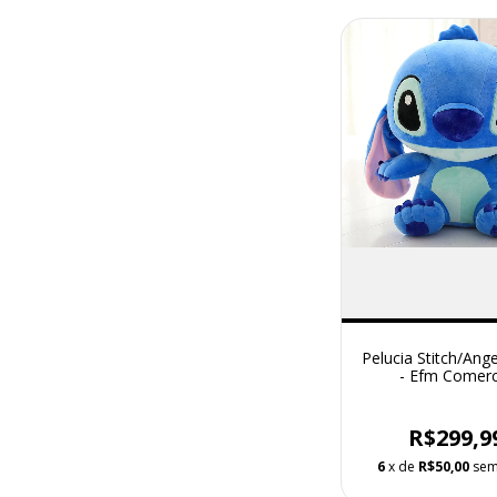
Pelucia Stitch/Ang
- Efm Comerc
R$299,9
6
x de
R$50,00
sem