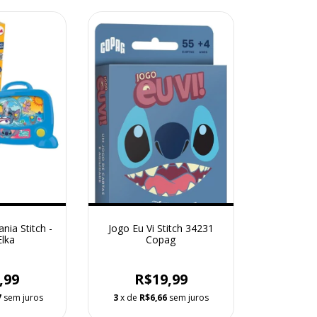
nia Stitch -
Jogo Eu Vi Stitch 34231
Elka
Copag
,99
R$19,99
7
sem juros
3
x de
R$6,66
sem juros