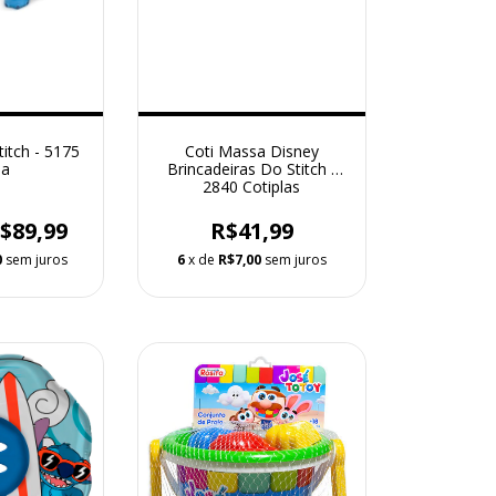
titch - 5175
Coti Massa Disney
a
Brincadeiras Do Stitch -
2840 Cotiplas
$89,99
R$41,99
0
sem juros
6
x de
R$7,00
sem juros