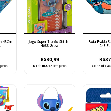
ch 48Cm
Jogo Super Trunfo Stitch -
Boia Fralda St
t
4688 Grow
243 Eti
9
R$30,99
R$37
juros
6
x de
R$5,17
sem juros
6
x de
R$6,33