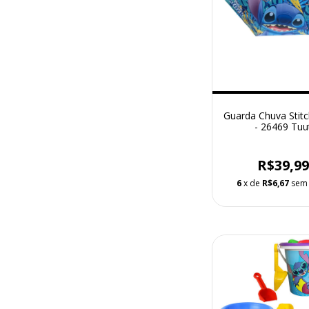
Guarda Chuva Stit
- 26469 Tuu
R$39,9
6
x de
R$6,67
sem 