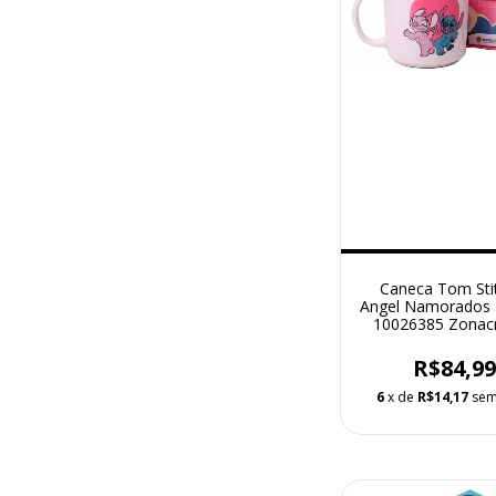
Caneca Tom Sti
Angel Namorados 
10026385 Zonacr
R$84,9
6
x de
R$14,17
sem