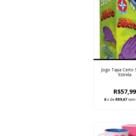
Jogo Tapa Certo S
Estrela
R$57,9
6
x de
R$9,67
sem 