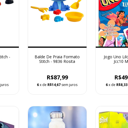
itch -
Balde De Praia Formato
Jogo Uno Lilo
a
Stitch - 9836 Rosita
Jcc10 M
9
R$87,99
R$49
juros
6
x de
R$14,67
sem juros
6
x de
R$8,33