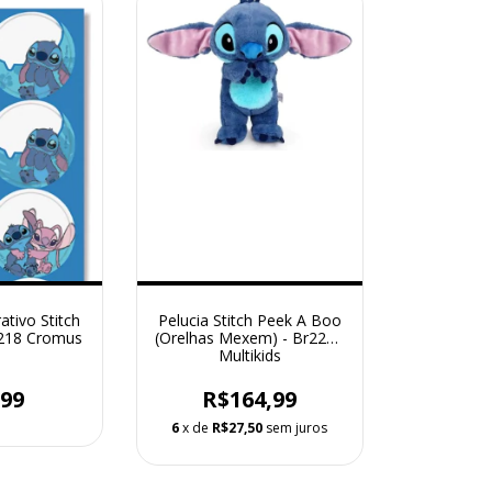
tivo Stitch
Pelucia Stitch Peek A Boo
0218 Cromus
(Orelhas Mexem) - Br2200
Multikids
,99
R$164,99
6
x de
R$27,50
sem juros