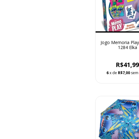
Jogo Memoria Play 
1284 Elka
R$41,9
6
x de
R$7,00
sem 