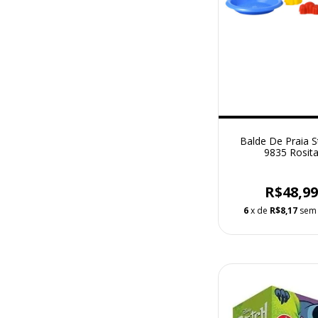
Balde De Praia St
9835 Rosit
R$48,9
6
x de
R$8,17
sem 