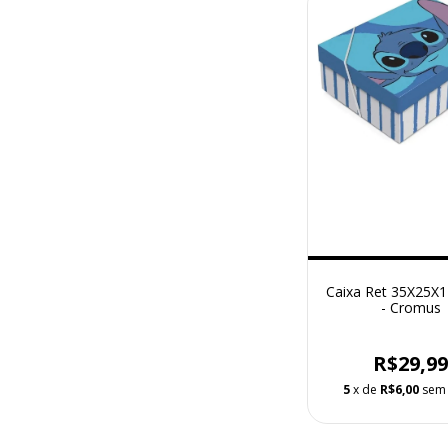
Caixa Ret 35X25X11
- Cromus
R$29,9
5
x de
R$6,00
sem 