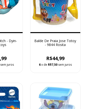
itch - Dyin-
Balde De Praia Jose Totoy
toys
- 9844 Rosita
,99
R$44,99
sem juros
6
x de
R$7,50
sem juros