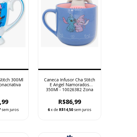
Stitch 300Ml
Caneca Infusor Cha Stitch
nacriativa
E Angel Namorados
350Ml - 10026382 Zona
Criativa
,99
R$86,99
7
sem juros
6
x de
R$14,50
sem juros