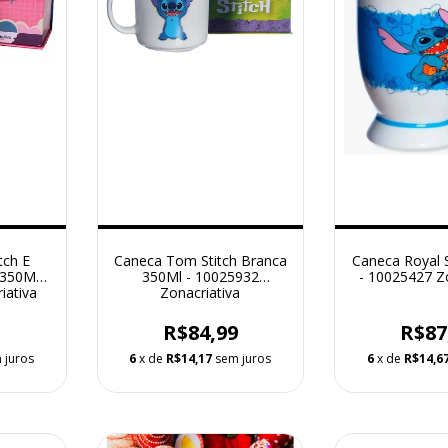
tch E
Caneca Tom Stitch Branca
Caneca Royal 
350Ml -
350Ml - 10025932
- 10025427 Zo
iativa
Zonacriativa
9
R$84,99
R$87
 juros
6
x de
R$14,17
sem juros
6
x de
R$14,6